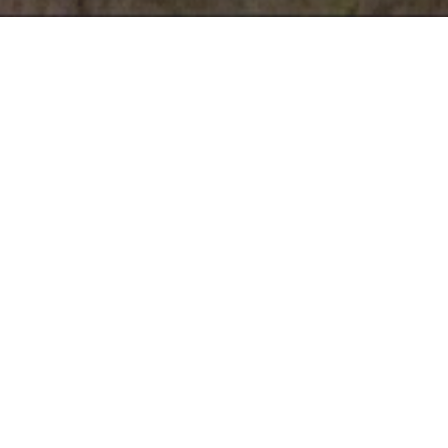
Open ch
OBTÉN EL VALOR
REAL DE TU
VIVIENDA EN
FUENGIROLA CON
NUESTRA
TASACIÓN
GRATUITA,
PROFESIONAL Y